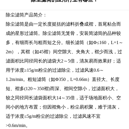
除尘滤筒产品简介：
除尘滤筒是由一定长度挺括的滤料折叠成褶，首尾粘合而
成的星形过滤筒。除尘滤筒无笼骨，安装简滤筒的品种较
多，有细而长与粗而短之分。细长滤筒（如Φ≤160，L=1～
2m），其褶（如45褶）间空隙大、夹角大，褶少而浅，过
滤面积比同径同长的滤袋大2～5倍，清灰易而效果好；适
用于浓度≥15g/m粉尘的过滤除尘，过滤风速0.6～
1.2m/min。粗短滤筒（如Φ350，L=0.66m）直径大、长度
短、褶多(120～350褶)而深、褶间空隙小，过滤面积大，
较之同径同长滤袋面积大14～35倍，适于场地面积小、空
间小的地方布置；但因褶角小，粉尘易积聚，难于清灰，
适于浓度≤5g/m粉尘的过滤除尘，过滤风速不宜
>0.6m/min。