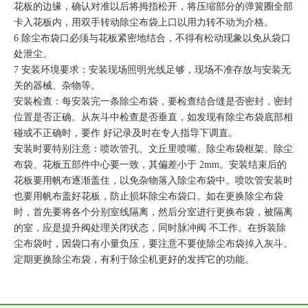
花板的边缘，确认对准以后将拇指松开，将压缩部分的弹簧圈全部
卡入花板内，用双手转动除尘布袋上口以用力转不动为介格。
6 除尘布袋口必须与花板紧密地结合，不得有松动现象以免从袋口
处泄尘。
7 安装环境要求：安装现场照明光线足够，现场不准存放与安装无
关的器械、杂物等。
安装检查：每安装完一条除尘布袋，要检查结合缝是否密封，密封
位置是否正确。从灰斗中检查是否垂直，如发现有除尘布袋底部相
碰或不正确时，要作 好记录及时在专人指导下调直。
安装时要特别注意：喷吹管孔、文丘里喷嘴、除尘布袋框架、除尘
布袋、花板五部件中心要一致，其偏差小于 2mm。安装结束后的
花板要用帆布逐渐盖住，以免杂物落入除尘布袋中。喷吹管安装时
也要用帆布盖好花板，防止损坏除尘布袋口。如在更换除尘布袋
时，首先要将各个分别室线隔离，然后分室进行更换布袋，被隔离
的室，应是提升阀处理关闭状态，同时脉冲阀 不工作。在拆装除
尘布袋时，因袋口有小量负压，要注意不要使除尘布袋掉入灰斗。
定期更换除尘布袋，有利于除尘机更好的发挥它的功能。