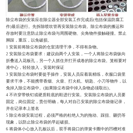
除尘布袋的安装应在除尘器全部安装工作完成后(包括保温防腐工
作)最后进行。先拆除喷吹管再安装除尘布袋。除尘布袋的搬运和
存放时要注意防止除尘布袋与周围硬物、尖角物件接触碰撞。禁止
脚踩，重压，以免破损。
1 安装前将除尘布袋的仓室清理干净，不得有杂物。
2 安装除尘布袋要求：建议由两个人安装，一个人将除尘布袋纵向
折叠送入花板孔，另一个人抓住并打开成卷的除尘布袋。笼框要对
准中心，轻轻放入，安装时保证
3 安装除尘布袋时要徙手操作，安装人员应着装精练，衣服口袋里
要求干净，不能携带香烟、火柴、打火机、钥匙、小刀等物件，以
免掉入除尘布袋中。(如果除尘布袋中掉入杂物必须取出)。
4 不许穿带铁钉或硬质鞋底的鞋进行安装。安装除尘布袋的人员要
固定，岗位固定，责任明确，每人对自己安装的除尘布袋做记录，
并在记录本上签名
5 除尘布袋安装过程，必须严格的杜绝人为的拖动、踩扭、砸扔等
现象，以防止除尘布袋的早起破损。
6 将袋体小心放入孔板以后，双手将袋口的弹簧卡圈中的凹槽对准