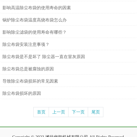
影响高温除尘布袋的使用寿命的因素
锅炉除尘布袋温度高烧布袋怎么办
影响除尘滤袋的使用寿命有哪些？
除尘布袋安装注意事项？
除尘布袋是不是坏了 除尘器一直在冒灰原因
除尘布袋总是被腐蚀的原因
导致除尘布袋损坏的常见因素
除尘布袋损坏的原因
首页
上一页
下一页
尾页