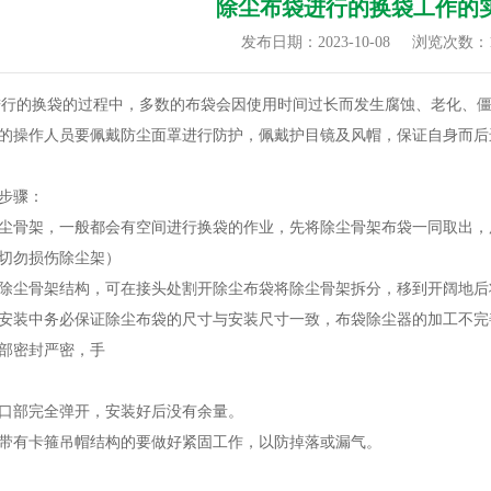
除尘布袋进行的换袋工作的
发布日期：2023-10-08
浏览次数：
行的换袋的过程中，多数的布袋会因使用时间过长而发生腐蚀、老化、僵
的操作人员要佩戴防尘面罩进行防护，佩戴护目镜及风帽，保证自身而后
步骤：
尘骨架，一般都会有空间进行换袋的作业，先将除尘骨架布袋一同取出，
切勿损伤除尘架）
除尘骨架结构，可在接头处割开除尘布袋将除尘骨架拆分，移到开阔地后
安装中务必保证除尘布袋的尺寸与安装尺寸一致，布袋除尘器的加工不完
部密封严密，手
口部完全弹开，安装好后没有余量。
带有卡箍吊帽结构的要做好紧固工作，以防掉落或漏气。