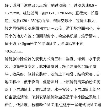
好；适用于浓度≥15g/m粉尘的过滤除尘，过滤风速0.6～
1.2m/min。粗短滤筒（如φ350，L=0.66m）直径大、长度
短、褶多(120～350褶)而深、褶间空隙小，过滤面积大，
较之同径同长滤袋面积大14～35倍，适于场地面积小、空
间小的地方布置；但因褶角小，粉尘易积聚，难于清灰，
适于浓度≤5g/m粉尘的过滤除尘，过滤风速不宜
1
2
>0.6m/min。
滤筒脉冲除尘器的安装方式有三种：垂直、倾斜、水平安
装。滤筒垂直安装，脉冲清灰时，粉尘易清落沉降至灰
斗，效果好。倾斜安装时，滤筒上下相叠，结构紧凑，占
地面积小，便于换筒，但清灰时，上层滤筒清落的粉尘沉
落于下层滤筒上，难以清除。水平安装，下层滤筒上部的
粉尘更难清除。倾斜安装滤筒除尘器适于中小除尘系统非
粘性、低浓度、粒粗粉尘除尘用,也适于一些老式袋除尘器