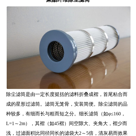
除尘滤筒是由一定长度挺括的滤料折叠成褶，首尾粘合而
成的星形过滤筒。滤筒无笼骨，安装简便。除尘滤筒的品
种较多，有细而长与粗而短之分。细长滤筒（如φ≤160，
L=1～2m），其褶（如45褶）间空隙大、夹角大，褶少而
浅，过滤面积比同径同长的滤袋大2～5倍，清灰易而效果