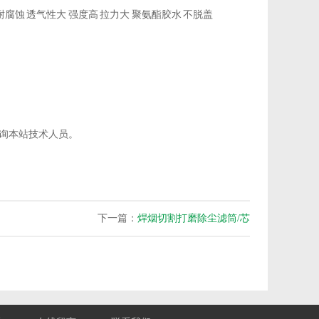
耐腐蚀 透气性大 强度高 拉力大 聚氨酯胶水 不脱盖
询本站技术人员。
下一篇：
焊烟切割打磨除尘滤筒/芯