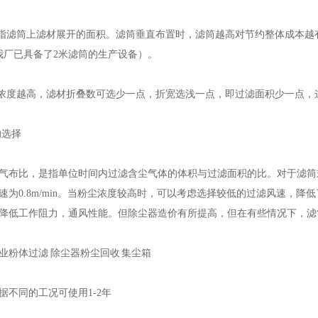
是指滤筒上滤材展开的面积。滤筒垂直布置时，滤筒越高对节约整体成本
我厂已具备了2米滤筒的生产设备）。
尘浓度越高，滤材折叠数可选少一点，折宽选浅一点，即过滤面积少一点，
的选择
气布比，是指单位时间内过滤含尘气体的体积与过滤面积的比。对于滤筒式除尘
速为0.8m/min。当粉尘浓度较高时，可以考虑选择较低的过滤风速，
降低工作阻力，通风性能。但除尘器造价有所提高，但在有些情况下，滤筒除
业粉体过滤 除尘器粉尘回收 集尘箱
据不同的工况可使用1-2年