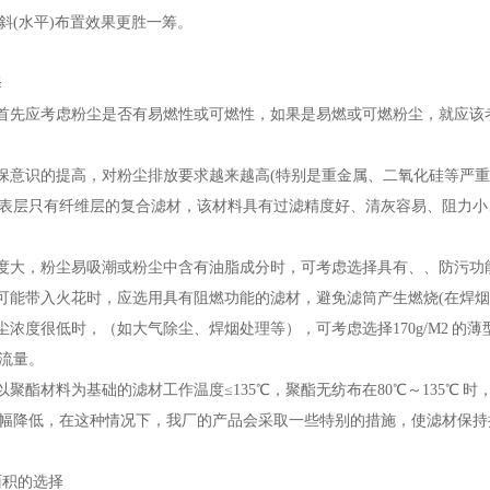
斜(水平)布置效果更胜一筹。
择
择首先应考虑粉尘是否有易燃性或可燃性，如果是易燃或可燃粉尘，就应
环保意识的提高，对粉尘排放要求越来越高(特别是重金属、二氧化硅等严
表层只有纤维层的复合滤材，该材料具有过滤精度好、清灰容易、阻力小
湿度大，粉尘易吸潮或粉尘中含有油脂成分时，可考虑选择具有、、防污功
中可能带入火花时，应选用具有阻燃功能的滤材，避免滤筒产生燃烧(在焊烟
粉尘浓度很低时，（如大气除尘、焊烟处理等），可考虑选择170g/M2 
流量。
：以聚酯材料为基础的滤材工作温度≤135℃，聚酯无纺布在80℃～135℃
幅降低，在这种情况下，我厂的产品会采取一些特别的措施，使滤材保持
面积的选择