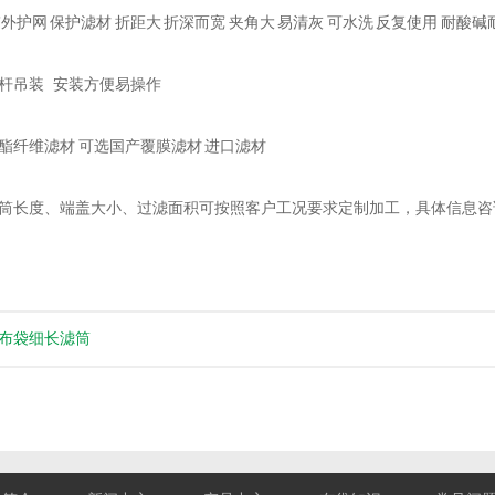
外护网 保护滤材 折距大 折深而宽 夹角大 易清灰 可水洗 反复使用 耐酸碱
杆吊装 安装方便易操作
酯纤维滤材 可选国产覆膜滤材 进口滤材
筒长度、端盖大小、过滤面积可按照客户工况要求定制加工，具体信息咨
布袋细长滤筒