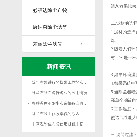
清灰效果比倾
必福达除尘布袋
二.滤材的选
唐纳森除尘滤筒
1.滤材的选
炸。
东丽除尘滤筒
2.随着人们
材，它是一种
新闻资讯
3.如果环境
除尘布袋进行的换袋工作的实际操作
4.如果系统
5.当除尘器
除尘布袋在各行各业的应用情况
高单个滤筒的
各种温度的除尘布袋都各自有哪些？
6.工作温度
除尘布袋工作效率低的原因
使透气性能大
中高温除尘布袋使用过程中损坏原因
三.滤筒过滤